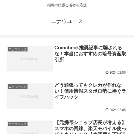
福島の頑張る若者を応援
ニナウユース
Coincheck推奨記事に騙される
ニナウハック
な！本当におすすめの暗号資産取
引所
2024.02.08
どう頑張ってもクレカが作れな
ニナウハック
い！信用情報スタボロ勢に捧ぐラ
イフハック
2024.02.08
【元携帯ショップ店長が考える】
ニナウハック
スマホの回線、楽天モバイル使っ